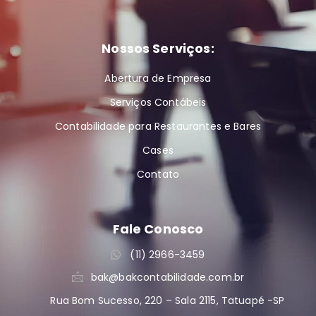
Nossos Serviços:
Abertura de Empresa
Serviços Contábeis
Contabilidade para Restaurantes e Bares
Cases
Contato
Fale Conosco
(11) 2966-3459
bak@bakcontabilidade.com.br
Rua Bom Sucesso, 220 – Sala 2115, Tatuapé -SP