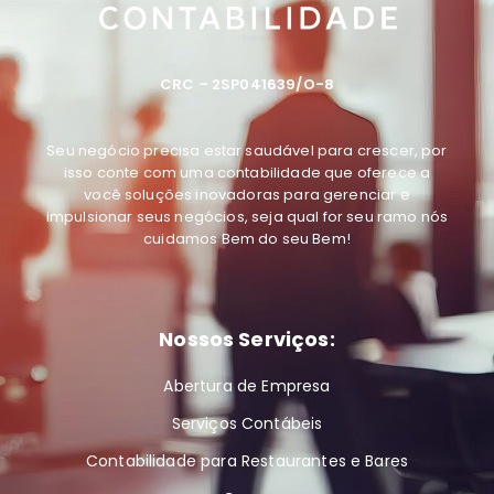
CRC – 2SP041639/O-8
Seu negócio precisa estar saudável para crescer, por
isso conte com uma contabilidade que oferece a
você soluções inovadoras para gerenciar e
impulsionar seus negócios, seja qual for seu ramo
nós
cuidamos Bem do seu Bem
!
Nossos Serviços:
Abertura de Empresa
Serviços Contábeis
Contabilidade para Restaurantes e Bares