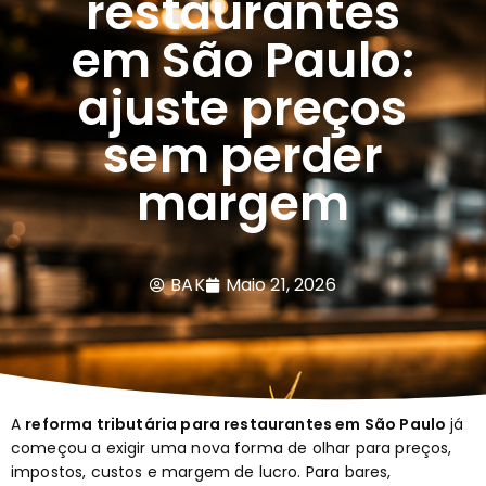
restaurantes
em São Paulo:
ajuste preços
sem perder
margem
BAK
Maio 21, 2026
A
reforma tributária para restaurantes em São Paulo
já
começou a exigir uma nova forma de olhar para preços,
impostos, custos e margem de lucro. Para bares,