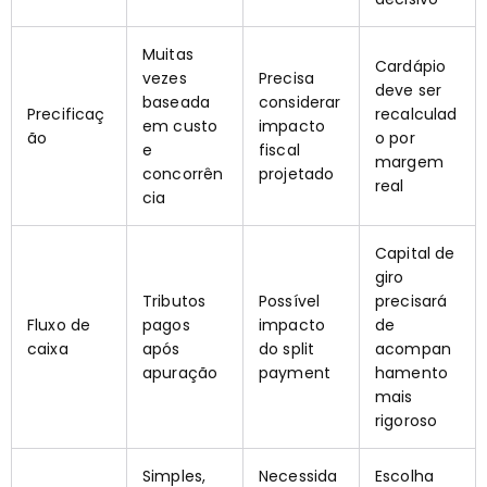
Muitas
Cardápio
vezes
Precisa
deve ser
baseada
considerar
Precificaç
recalculad
em custo
impacto
ão
o por
e
fiscal
margem
concorrên
projetado
real
cia
Capital de
giro
Tributos
Possível
precisará
Fluxo de
pagos
impacto
de
caixa
após
do split
acompan
apuração
payment
hamento
mais
rigoroso
Simples,
Necessida
Escolha