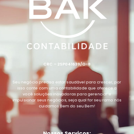
CRC – 2SP041639/O-8
Seu negócio precisa estar saudável para crescer, por
isso conte com uma contabilidade que oferece a
você soluções inovadoras para gerenciar e
impulsionar seus negócios, seja qual for seu ramo
nós
cuidamos Bem do seu Bem
!
Nossos Serviços: