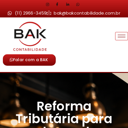
(11) 2966-3459
bak@bakcontabilidade.com.br
Falar com a BAK
Reforma
Tributária para