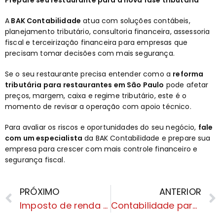
Prepare seu restaurante para a nova fase tributária
A
BAK Contabilidade
atua com soluções contábeis,
planejamento tributário, consultoria financeira, assessoria
fiscal e terceirização financeira para empresas que
precisam tomar decisões com mais segurança.
Se o seu restaurante precisa entender como a
reforma
tributária para restaurantes em São Paulo
pode afetar
preços, margem, caixa e regime tributário, este é o
momento de revisar a operação com apoio técnico.
Para avaliar os riscos e oportunidades do seu negócio,
fale
com um especialista
da BAK Contabilidade e prepare sua
empresa para crescer com mais controle financeiro e
segurança fiscal.
PRÓXIMO
ANTERIOR
Imposto de renda de 2026, qual o prazo final para declarar
Contabilidade para e-commerce em São Paulo: como se preparar para o novo modelo tributário