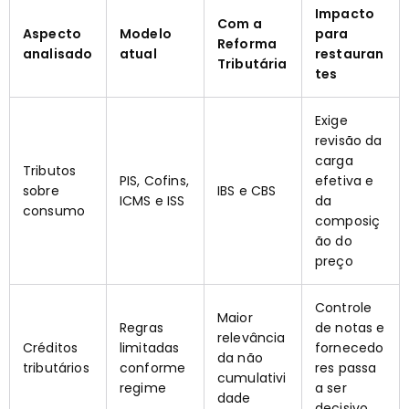
Impacto
Com a
Aspecto
Modelo
para
Reforma
analisado
atual
restauran
Tributária
tes
Exige
revisão da
carga
Tributos
PIS, Cofins,
efetiva e
sobre
IBS e CBS
ICMS e ISS
da
consumo
composiç
ão do
preço
Controle
Maior
Regras
de notas e
relevância
Créditos
limitadas
fornecedo
da não
tributários
conforme
res passa
cumulativi
regime
a ser
dade
decisivo