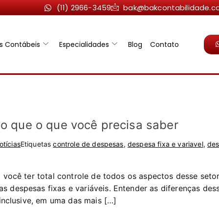
(11) 2966-3459
bak@bakcontabilidade.c
os Contábeis
Especialidades
Blog
Contato
do que o que você precisa saber
otícias
Etiquetas
controle de despesas
,
despesa fixa e variavel
,
des
a você ter total controle de todos os aspectos desse set
s despesas fixas e variáveis. Entender as diferenças de
 inclusive, em uma das mais […]