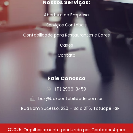
Nossos Serviços:
Abertura de Empresa
Serviços Contábeis
Contabilidade para Restaurantes e Bares
Cases
Contato
Fale Conosco
(11) 2966-3459
bak@bakcontabilidade.com.br
Rua Bom Sucesso, 220 – Sala 2115, Tatuapé -SP
©2025. Orgulhosamente produzido por Contador Agora