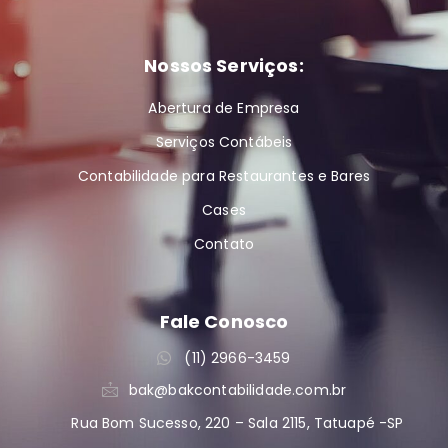
Nossos Serviços:
Abertura de Empresa
Serviços Contábeis
Contabilidade para Restaurantes e Bares
Cases
Contato
Fale Conosco
(11) 2966-3459
bak@bakcontabilidade.com.br
Rua Bom Sucesso, 220 – Sala 2115, Tatuapé -SP