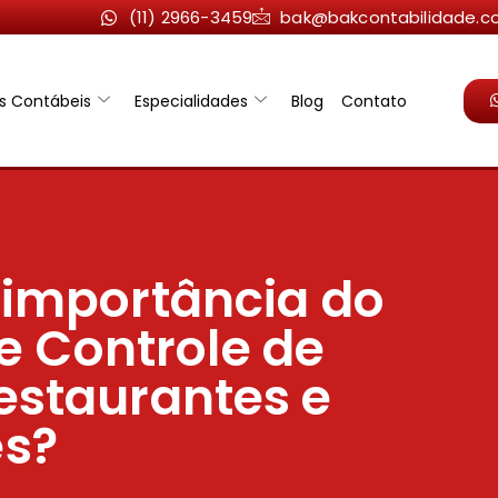
(11) 2966-3459
bak@bakcontabilidade.c
os Contábeis
Especialidades
Blog
Contato
 importância do
e Controle de
estaurantes e
es?