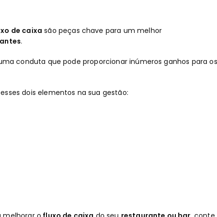
uxo de caixa
são peças chave para um melhor
rantes
.
o, uma conduta que pode proporcionar inúmeros ganhos para o
 esses dois elementos na sua gestão:
a melhorar o
fluxo de caixa
do seu
restaurante ou bar
, conte