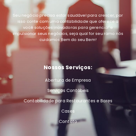
Seu negócio precisa estar saudável para crescer, por
isso conte com uma contabilidade que oferece a
você soluções inovadoras para gerenciar e
impulsionar seus negócios, seja qual for seu ramo
nós
cuidamos Bem do seu Bem
!
Nossos Serviços:
Abertura de Empresa
Serviços Contábeis
Contabilidade para Restaurantes e Bares
Cases
Contato